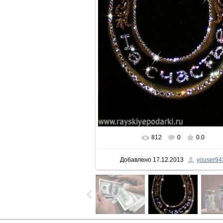
812
0
0.0
Добавлено
17.12.2013
youser94