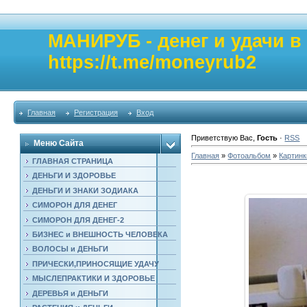
МАНИРУБ - денег и удачи 
https://t.me/moneyrub2
Главная
Регистрация
Вход
Приветствую Вас
,
Гость
·
RSS
Меню Сайта
Главная
»
Фотоальбом
»
Картинк
ГЛАВНАЯ СТРАНИЦА
ДЕНЬГИ И ЗДОРОВЬЕ
ДЕНЬГИ И ЗНАКИ ЗОДИАКА
СИМОРОН ДЛЯ ДЕНЕГ
СИМОРОН ДЛЯ ДЕНЕГ-2
БИЗНЕС и ВНЕШНОСТЬ ЧЕЛОВЕКА
ВОЛОСЫ и ДЕНЬГИ
ПРИЧЕСКИ,ПРИНОСЯЩИЕ УДАЧУ
МЫСЛЕПРАКТИКИ И ЗДОРОВЬЕ
ДЕРЕВЬЯ и ДЕНЬГИ