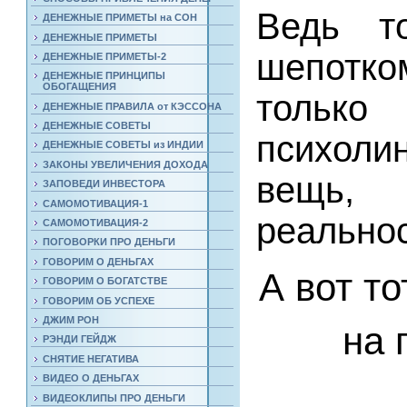
Ведь т
ДЕНЕЖНЫЕ ПРИМЕТЫ на СОН
ДЕНЕЖНЫЕ ПРИМЕТЫ
шепотко
ДЕНЕЖНЫЕ ПРИМЕТЫ-2
ДЕНЕЖНЫЕ ПРИНЦИПЫ
ОБОГАЩЕНИЯ
только
ДЕНЕЖНЫЕ ПРАВИЛА от КЭССОНА
ДЕНЕЖНЫЕ СОВЕТЫ
психоли
ДЕНЕЖНЫЕ СОВЕТЫ из ИНДИИ
ЗАКОНЫ УВЕЛИЧЕНИЯ ДОХОДА
вещь, 
ЗАПОВЕДИ ИНВЕСТОРА
САМОМОТИВАЦИЯ-1
реально
САМОМОТИВАЦИЯ-2
ПОГОВОРКИ ПРО ДЕНЬГИ
ГОВОРИМ О ДЕНЬГАХ
А вот т
ГОВОРИМ О БОГАТСТВЕ
ГОВОРИМ ОБ УСПЕХЕ
ДЖИМ РОН
на 
РЭНДИ ГЕЙДЖ
СНЯТИЕ НЕГАТИВА
ВИДЕО О ДЕНЬГАХ
ВИДЕОКЛИПЫ ПРО ДЕНЬГИ