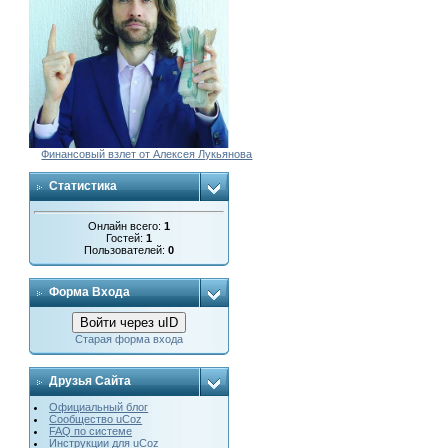
Финансовый взлет от Алексея Лукьянова
Статистика
Онлайн всего:
1
Гостей:
1
Пользователей:
0
Форма Входа
Войти через uID
Старая форма входа
Друзья Сайта
Официальный блог
Сообщество uCoz
FAQ по системе
Инструкции для uCoz