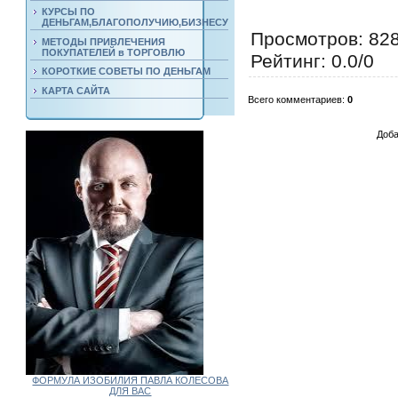
КУРСЫ ПО
ДЕНЬГАМ,БЛАГОПОЛУЧИЮ,БИЗНЕСУ
Просмотров
: 82
МЕТОДЫ ПРИВЛЕЧЕНИЯ
ПОКУПАТЕЛЕЙ в ТОРГОВЛЮ
Рейтинг
:
0.0
/
0
КОРОТКИЕ СОВЕТЫ ПО ДЕНЬГАМ
КАРТА САЙТА
Всего комментариев
:
0
Доба
ФОРМУЛА ИЗОБИЛИЯ ПАВЛА КОЛЕСОВА
ДЛЯ ВАС