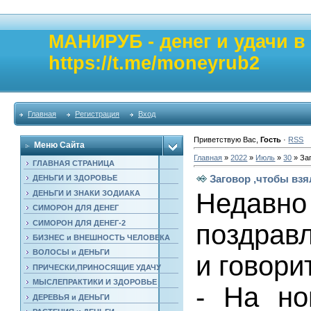
МАНИРУБ - денег и удачи 
https://t.me/moneyrub2
Главная
Регистрация
Вход
Приветствую Вас
,
Гость
·
RSS
Меню Сайта
Главная
»
2022
»
Июль
»
30
» Заг
ГЛАВНАЯ СТРАНИЦА
Заговор ,чтобы взя
ДЕНЬГИ И ЗДОРОВЬЕ
Недавн
ДЕНЬГИ И ЗНАКИ ЗОДИАКА
СИМОРОН ДЛЯ ДЕНЕГ
СИМОРОН ДЛЯ ДЕНЕГ-2
поздрав
БИЗНЕС и ВНЕШНОСТЬ ЧЕЛОВЕКА
ВОЛОСЫ и ДЕНЬГИ
и говори
ПРИЧЕСКИ,ПРИНОСЯЩИЕ УДАЧУ
МЫСЛЕПРАКТИКИ И ЗДОРОВЬЕ
- На но
ДЕРЕВЬЯ и ДЕНЬГИ