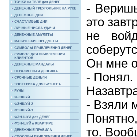
ТОЧКИ на ТЕЛЕ для ДЕНЕГ
- Веришь
ДЕНЕЖНЫЙ ТРЕУГОЛЬНИК НА РУКЕ
ДЕНЕЖНЫЕ ДНИ
это завт
СЧАСТЛИВЫЕ ДНИ
ЛИЧНЫЕ ЧИСЛА УДАЧИ
не вой
ДЕНЕЖНЫЕ АМУЛЕТЫ
МАГИЧЕСКИЕ ПРЕДМЕТЫ
соберутс
СИМВОЛЫ ПРИВЛЕЧЕНИЯ ДЕНЕГ
СИМВОЛ ДЛЯ ПРИВЛЕЧЕНИЯ
КЛИЕНТОВ
Он мне о
ДЕНЕЖНЫЕ МАНДАЛЫ
НЕРАЗМЕННАЯ ДЕНЕЖКА
- Понял.
СРОЧНЫЕ ДЕНЬГИ
ЭЗОТЕРИКА ДЛЯ БИЗНЕСА
Назавтра
РУНЫ
ФЭНШУЙ
- Взяли 
ФЭНШУЙ-2
ФЭНШУЙ-3
Понятно,
ФЭН-ШУЙ для ДЕНЕГ
ФЭН-ШУЙ в КВАРТИРЕ
то. Вооб
ДЕНЕЖНЫЕ ПРАВИЛА
СПОСОБЫ ПРИВЛЕЧЕНИЯ ДЕНЕГ