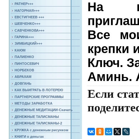
На вы
РАТНЕР+++
НАГОРНАЯ+++
приглаш
ЕВСТИГНЕЕВ +++
ШЕВЧЕНКО+++
Все мои
САВЧЕНКОВА+++
ГАРИНА+++
ЗИМБИЦКИЙ+++
крепки и
КАЮМ
ПАЛИЕНКО
Ключ. З
ПИНТОСЕВИЧ
НОРБЕКОВ
Аминь. 
АБРАХАМ
ДОВГАНЬ
Если стат
КАК ВЫИГРАТЬ В ЛОТЕРЕЮ
ПАРТНЕРСКИЕ ПРОГРАММЫ
поделитес
МЕТОДЫ ЗАРАБОТКА
ДЕНЕЖНЫЕ МЕДИТАЦИИ-Скачать
ДЕНЕЖНЫЕ ТАЛИСМАНЫ
ДЕНЕЖНЫЕ ТАЛИСМАНЫ-2
КРУЖКА с денежным рисунком
КНИГИ о деньгах