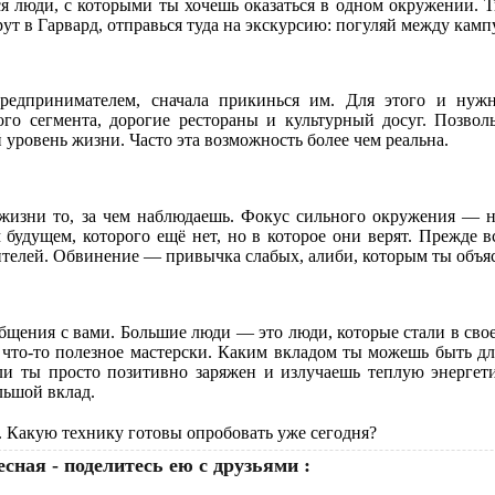
тся люди, с которыми ты хочешь оказаться в одном окружении. 
рут в Гарвард, отправься туда на экскурсию: погуляй между камп
предпринимателем, сначала прикинься им. Для этого и нуж
ого сегмента, дорогие рестораны и культурный досуг. Позвол
уровень жизни. Часто эта возможность более чем реальна.
жизни то, за чем наблюдаешь. Фокус сильного окружения — на 
 будущем, которого ещё нет, но в которое они верят. Прежде 
дителей. Обвинение — привычка слабых, алиби, которым ты объяс
бщения с вами. Большие люди — это люди, которые стали в сво
ь что-то полезное мастерски. Каким вкладом ты можешь быть 
и ты просто позитивно заряжен и излучаешь теплую энергети
льшой вклад.
. Какую технику готовы опробовать уже сегодня?
сная - поделитесь ею с друзьями :