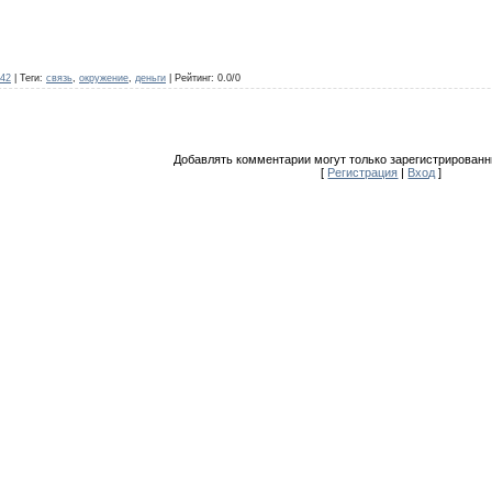
942
|
Теги
:
связь
,
окружение
,
деньги
|
Рейтинг
:
0.0
/
0
Добавлять комментарии могут только зарегистрированн
[
Регистрация
|
Вход
]