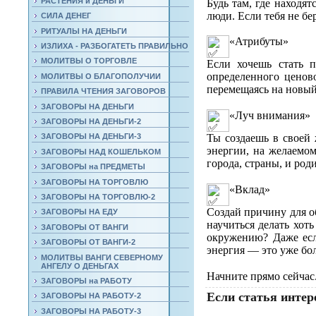
РАСТЕНИЯ и ДЕНЬГИ
Будь там, где находя
люди. Если тебя не бе
СИЛА ДЕНЕГ
РИТУАЛЫ НА ДЕНЬГИ
«Атрибуты»
ИЗЛИХА - РАЗБОГАТЕТЬ ПРАВИЛЬНО
МОЛИТВЫ О ТОРГОВЛЕ
Если хочешь стать 
определенного ценов
МОЛИТВЫ О БЛАГОПОЛУЧИИ
перемещаясь на новый 
ПРАВИЛА ЧТЕНИЯ ЗАГОВОРОВ
⠀
ЗАГОВОРЫ НА ДЕНЬГИ
«Луч внимания»
ЗАГОВОРЫ НА ДЕНЬГИ-2
Ты создаешь в своей 
ЗАГОВОРЫ НА ДЕНЬГИ-3
энергии, на желаемом
ЗАГОВОРЫ НАД КОШЕЛЬКОМ
города, страны, и ро
ЗАГОВОРЫ на ПРЕДМЕТЫ
⠀
ЗАГОВОРЫ НА ТОРГОВЛЮ
«Вклад»
ЗАГОВОРЫ НА ТОРГОВЛЮ-2
Создай причину для о
ЗАГОВОРЫ НА ЕДУ
научиться делать хот
ЗАГОВОРЫ ОТ ВАНГИ
окружению? Даже есл
ЗАГОВОРЫ ОТ ВАНГИ-2
энергия — это уже бо
МОЛИТВЫ ВАНГИ СЕВЕРНОМУ
⠀
АНГЕЛУ О ДЕНЬГАХ
Начните прямо сейчас
ЗАГОВОРЫ на РАБОТУ
Если статья интере
ЗАГОВОРЫ НА РАБОТУ-2
ЗАГОВОРЫ НА РАБОТУ-3