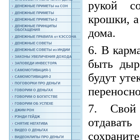
рукой с
ДЕНЕЖНЫЕ ПРИМЕТЫ на СОН
ДЕНЕЖНЫЕ ПРИМЕТЫ
крошки, а
ДЕНЕЖНЫЕ ПРИМЕТЫ-2
ДЕНЕЖНЫЕ ПРИНЦИПЫ
дома.
ОБОГАЩЕНИЯ
ДЕНЕЖНЫЕ ПРАВИЛА от КЭССОНА
ДЕНЕЖНЫЕ СОВЕТЫ
6. В карм
ДЕНЕЖНЫЕ СОВЕТЫ из ИНДИИ
ЗАКОНЫ УВЕЛИЧЕНИЯ ДОХОДА
быть дыр
ЗАПОВЕДИ ИНВЕСТОРА
САМОМОТИВАЦИЯ-1
будут утек
САМОМОТИВАЦИЯ-2
ПОГОВОРКИ ПРО ДЕНЬГИ
переносн
ГОВОРИМ О ДЕНЬГАХ
ГОВОРИМ О БОГАТСТВЕ
ГОВОРИМ ОБ УСПЕХЕ
7. Свой
ДЖИМ РОН
РЭНДИ ГЕЙДЖ
отдават
СНЯТИЕ НЕГАТИВА
ВИДЕО О ДЕНЬГАХ
сохранит
ВИДЕОКЛИПЫ ПРО ДЕНЬГИ