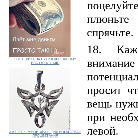
поцелуйт
плюньте
спрячьте.
18. Каж
внимани
ЭЗОТЕРИКА НА ПУТИ К ДЕНЕЖНОМУ
БЛАГОПОЛУЧИЮ
потенциа
просит чт
вещь нужн
при необх
левой.
АМУЛЕТ с РУНОЙ ФЕХУ - ДЛЯ БОГАТСТВА и
ПРОЦВЕТАНИЯ