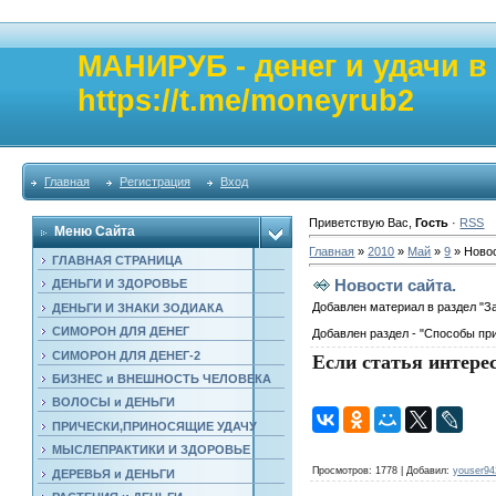
МАНИРУБ - денег и удачи 
https://t.me/moneyrub2
Главная
Регистрация
Вход
Приветствую Вас
,
Гость
·
RSS
Меню Сайта
Главная
»
2010
»
Май
»
9
» Новос
ГЛАВНАЯ СТРАНИЦА
Новости сайта.
ДЕНЬГИ И ЗДОРОВЬЕ
Добавлен материал в раздел "За
ДЕНЬГИ И ЗНАКИ ЗОДИАКА
СИМОРОН ДЛЯ ДЕНЕГ
Добавлен раздел - "Способы пр
СИМОРОН ДЛЯ ДЕНЕГ-2
Если статья интерес
БИЗНЕС и ВНЕШНОСТЬ ЧЕЛОВЕКА
ВОЛОСЫ и ДЕНЬГИ
ПРИЧЕСКИ,ПРИНОСЯЩИЕ УДАЧУ
МЫСЛЕПРАКТИКИ И ЗДОРОВЬЕ
Просмотров
: 1778 |
Добавил
:
youser94
ДЕРЕВЬЯ и ДЕНЬГИ