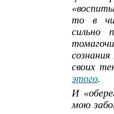
«воспиты
то в чи
сильно 
томагоч
сознания
своих те
этого
.
И «обере
мою забо