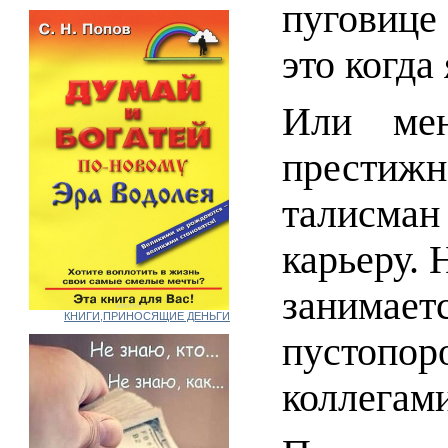
пуговице
это когда
Или мен
престижн
талисм
карьеру. 
занимает
КНИГИ,ПРИНОСЯЩИЕ ДЕНЬГИ
пустоп
коллегам