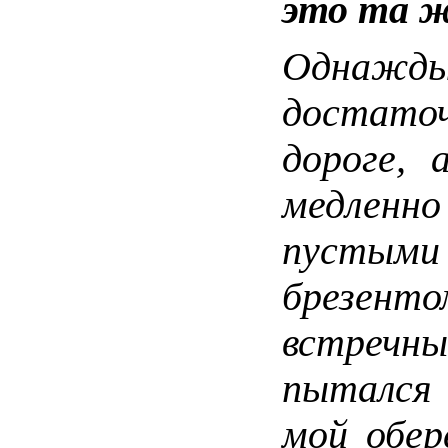
это та ж
Однажды
достато
дороге, 
медлен
пустым
брезенто
встреч
пытался 
мой обер