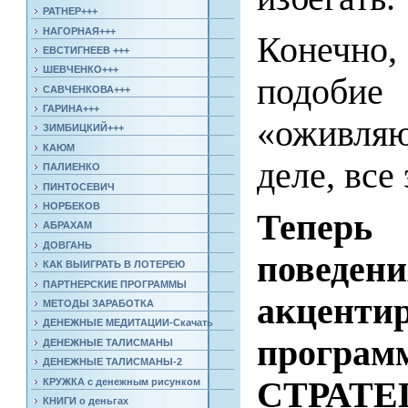
РАТНЕР+++
НАГОРНАЯ+++
Конечно,
ЕВСТИГНЕЕВ +++
ШЕВЧЕНКО+++
подобие
САВЧЕНКОВА+++
ГАРИНА+++
«оживляю
ЗИМБИЦКИЙ+++
КАЮМ
деле, все
ПАЛИЕНКО
ПИНТОСЕВИЧ
НОРБЕКОВ
Теперь 
АБРАХАМ
ДОВГАНЬ
поведени
КАК ВЫИГРАТЬ В ЛОТЕРЕЮ
ПАРТНЕРСКИЕ ПРОГРАММЫ
акцентир
МЕТОДЫ ЗАРАБОТКА
ДЕНЕЖНЫЕ МЕДИТАЦИИ-Скачать
програм
ДЕНЕЖНЫЕ ТАЛИСМАНЫ
ДЕНЕЖНЫЕ ТАЛИСМАНЫ-2
СТРАТЕ
КРУЖКА с денежным рисунком
КНИГИ о деньгах