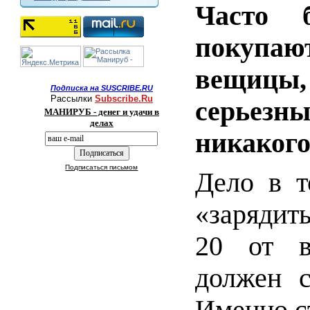
Часто 
покупаю
вещицы
Подписка на SUSCRIBE.RU
Рассылки
Subscribe.Ru
серьезны
МАНИРУБ - денег и удачи в
делах
никакого
Подписаться письмом
Дело в т
«зарядит
20 от в
должен с