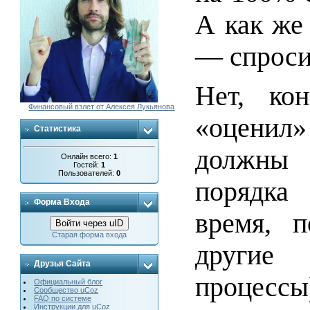
А как же 
— спроси
Нет, ко
Финансовый взлет от Алексея Лукьянова
«оценил
Статистика
должны 
Онлайн всего:
1
Гостей:
1
Пользователей:
0
порядка
Форма Входа
время, п
Войти через uID
Старая форма входа
другие 
Друзья Сайта
процессы
Официальный блог
Сообщество uCoz
FAQ по системе
Инструкции для uCoz