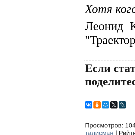
Хотя ког
Леонид К
"Траекто
Если стат
поделитес
Просмотров
: 10
талисман
|
Рейт