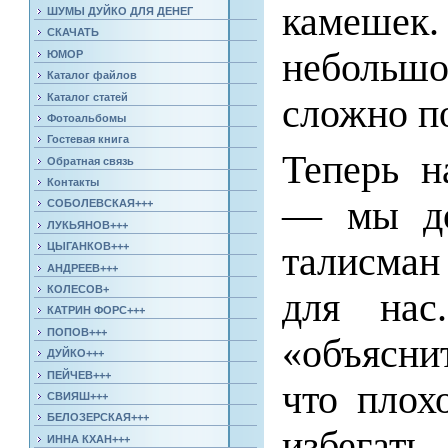
камеше
ШУМЫ ДУЙКО ДЛЯ ДЕНЕГ
СКАЧАТЬ
небольш
ЮМОР
Каталог файлов
Каталог статей
сложно по
Фотоальбомы
Гостевая книга
Теперь н
Обратная связь
Контакты
— мы д
СОБОЛЕВСКАЯ+++
ЛУКЬЯНОВ+++
талисман
ЦЫГАНКОВ+++
АНДРЕЕВ+++
КОЛЕСОВ+
для нас
КАТРИН ФОРС+++
ПОПОВ+++
«объяснит
ДУЙКО+++
ПЕЙЧЕВ+++
что плох
СВИЯШ+++
БЕЛОЗЕРСКАЯ+++
избегать.
ИННА КХАН+++