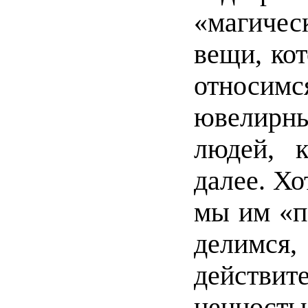
«магиче
вещи, ко
относим
ювелирны
людей, 
далее. Хо
мы им «п
делим
действ
ценность