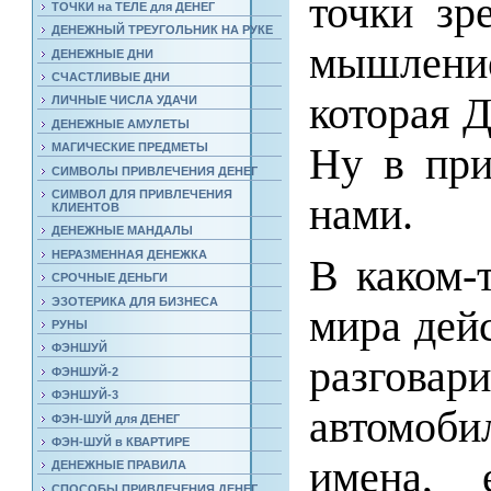
точки зр
ТОЧКИ на ТЕЛЕ для ДЕНЕГ
ДЕНЕЖНЫЙ ТРЕУГОЛЬНИК НА РУКЕ
мышление
ДЕНЕЖНЫЕ ДНИ
СЧАСТЛИВЫЕ ДНИ
которая
ЛИЧНЫЕ ЧИСЛА УДАЧИ
ДЕНЕЖНЫЕ АМУЛЕТЫ
Ну в при
МАГИЧЕСКИЕ ПРЕДМЕТЫ
СИМВОЛЫ ПРИВЛЕЧЕНИЯ ДЕНЕГ
СИМВОЛ ДЛЯ ПРИВЛЕЧЕНИЯ
нами.
КЛИЕНТОВ
ДЕНЕЖНЫЕ МАНДАЛЫ
НЕРАЗМЕННАЯ ДЕНЕЖКА
В каком-
СРОЧНЫЕ ДЕНЬГИ
ЭЗОТЕРИКА ДЛЯ БИЗНЕСА
мира дей
РУНЫ
ФЭНШУЙ
разго
ФЭНШУЙ-2
ФЭНШУЙ-3
автомоб
ФЭН-ШУЙ для ДЕНЕГ
ФЭН-ШУЙ в КВАРТИРЕ
имена, 
ДЕНЕЖНЫЕ ПРАВИЛА
СПОСОБЫ ПРИВЛЕЧЕНИЯ ДЕНЕГ