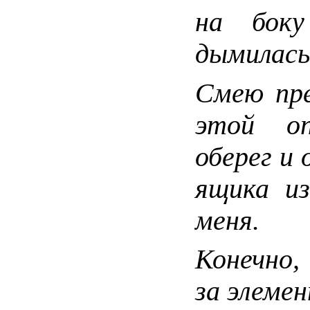
на боку
дымилась
Смею пре
этой оп
оберег и 
ящика из
меня.
Конечно
за элеме