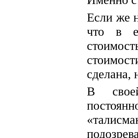
Именно ст
Если же н
что в е
стоимос
стоимости
сделана, 
В свое
постоя
«талисм
подозр