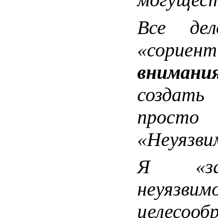
Все де
«сорие
внимани
создать
прост
«Неуязви
Я «за
неуязвим
целесо