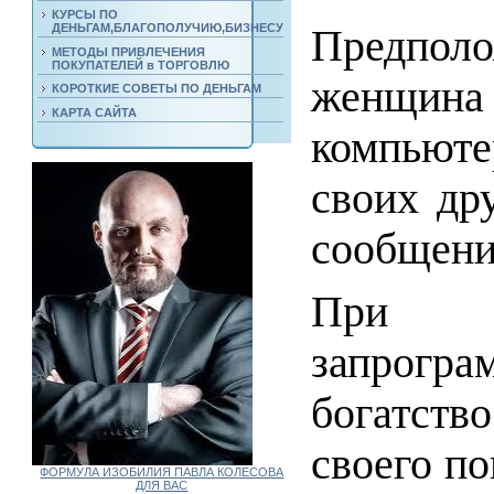
КУРСЫ ПО
ДЕНЬГАМ,БЛАГОПОЛУЧИЮ,БИЗНЕСУ
Предпо
МЕТОДЫ ПРИВЛЕЧЕНИЯ
ПОКУПАТЕЛЕЙ в ТОРГОВЛЮ
женщина
КОРОТКИЕ СОВЕТЫ ПО ДЕНЬГАМ
КАРТА САЙТА
компьюте
своих дру
сообщени
При э
запрогр
богатство
своего по
ФОРМУЛА ИЗОБИЛИЯ ПАВЛА КОЛЕСОВА
ДЛЯ ВАС