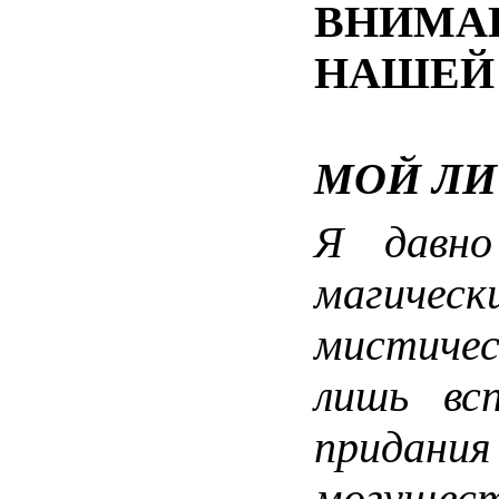
ВНИМАН
НАШЕЙ
МОЙ Л
Я давно
магиче
мистичес
лишь вс
прид
могущест