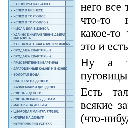
него все 
ЗАГОВОРЫ НА БИЗНЕС
УСПЕХ В БИЗНЕСЕ
что-то н
УСПЕХ В ТОРГОВЛЕ
УСПЕХ В ТОРГОВЛЕ-2
ЧИСЛА ДЛЯ БИЗНЕСА
какое-то
УДАЧНОЕ НАПРАВЛЕНИЕ ДВЕРИ
МАГАЗИНА
это и ест
КАК НАЗВАТЬ МАГАЗИН или ФИРМУ
ПРОДАЖА КВАРТИРЫ-1
ПРОДАЖА КВАРТИРЫ-2
Ну а т
ПРИОБРЕТЕНИЕ КВАРТИРЫ
ДРАГОЦЕННЫЕ КАМНИ И БИЗНЕС
пуговиц
ЗОЛОТАЯ ВОДА
НАСТРОИ НА ДЕНЬГИ
АФФИРМАЦИИ ДЛЯ ДЕНЕГ
Есть тал
СЛОВА и ДЕНЬГИ
СЛОВА ЛЕКАРИ и ДЕНЬГИ
всякие з
МАНТРЫ НА ДЕНЬГИ
ЦИФРОВАЯ МАНТРА 7753191
(что-нибу
МУДРЫ НА ДЕНЬГИ
НУМЕРОЛОГИЯ УСПЕХА