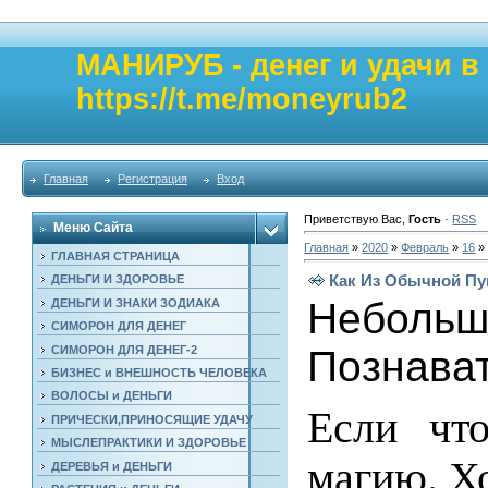
МАНИРУБ - денег и удачи 
https://t.me/moneyrub2
Главная
Регистрация
Вход
Приветствую Вас
,
Гость
·
RSS
Меню Сайта
Главная
»
2020
»
Февраль
»
16
»
ГЛАВНАЯ СТРАНИЦА
Как Из Обычной П
ДЕНЬГИ И ЗДОРОВЬЕ
Небольш
ДЕНЬГИ И ЗНАКИ ЗОДИАКА
СИМОРОН ДЛЯ ДЕНЕГ
СИМОРОН ДЛЯ ДЕНЕГ-2
Познава
БИЗНЕС и ВНЕШНОСТЬ ЧЕЛОВЕКА
ВОЛОСЫ и ДЕНЬГИ
Если чт
ПРИЧЕСКИ,ПРИНОСЯЩИЕ УДАЧУ
МЫСЛЕПРАКТИКИ И ЗДОРОВЬЕ
магию. Х
ДЕРЕВЬЯ и ДЕНЬГИ