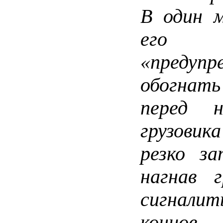
В один м
его 
«предуп
обогнать
перед 
грузови
резко за
нагнав г
сигнали
концов,