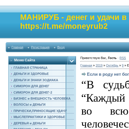
МАНИРУБ - денег и удачи 
https://t.me/moneyrub2
Главная
Регистрация
Вход
Приветствую Вас
,
Гость
·
RSS
Меню Сайта
Главная
»
2019
»
Октябрь
»
9
» Е
ГЛАВНАЯ СТРАНИЦА
Если в роду нет бо
ДЕНЬГИ И ЗДОРОВЬЕ
ДЕНЬГИ И ЗНАКИ ЗОДИАКА
“В с
у
дь
СИМОРОН ДЛЯ ДЕНЕГ
СИМОРОН ДЛЯ ДЕНЕГ-2
“Каждый 
БИЗНЕС и ВНЕШНОСТЬ ЧЕЛОВЕКА
ВОЛОСЫ и ДЕНЬГИ
во всю 
ПРИЧЕСКИ,ПРИНОСЯЩИЕ УДАЧУ
МЫСЛЕПРАКТИКИ И ЗДОРОВЬЕ
человечес
ДЕРЕВЬЯ и ДЕНЬГИ