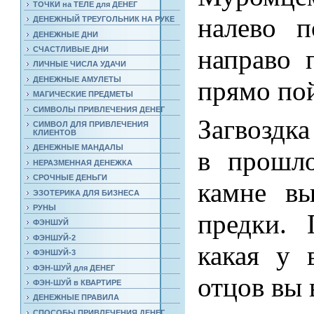
ТОЧКИ на ТЕЛЕ для ДЕНЕГ
налево п
ДЕНЕЖНЫЙ ТРЕУГОЛЬНИК НА РУКЕ
ДЕНЕЖНЫЕ ДНИ
направо 
СЧАСТЛИВЫЕ ДНИ
ЛИЧНЫЕ ЧИСЛА УДАЧИ
ДЕНЕЖНЫЕ АМУЛЕТЫ
прямо по
МАГИЧЕСКИЕ ПРЕДМЕТЫ
СИМВОЛЫ ПРИВЛЕЧЕНИЯ ДЕНЕГ
Загвоздка
СИМВОЛ ДЛЯ ПРИВЛЕЧЕНИЯ
КЛИЕНТОВ
ДЕНЕЖНЫЕ МАНДАЛЫ
в прошло
НЕРАЗМЕННАЯ ДЕНЕЖКА
СРОЧНЫЕ ДЕНЬГИ
камне вы
ЭЗОТЕРИКА ДЛЯ БИЗНЕСА
РУНЫ
предки. 
ФЭНШУЙ
ФЭНШУЙ-2
какая у 
ФЭНШУЙ-3
ФЭН-ШУЙ для ДЕНЕГ
отцов вы 
ФЭН-ШУЙ в КВАРТИРЕ
ДЕНЕЖНЫЕ ПРАВИЛА
СПОСОБЫ ПРИВЛЕЧЕНИЯ ДЕНЕГ