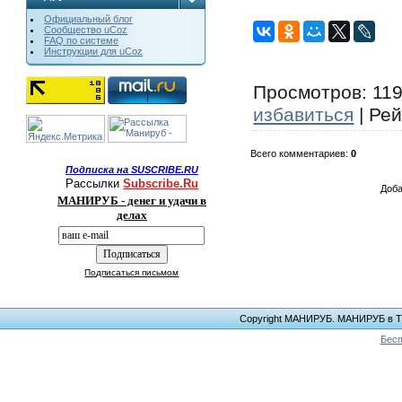
Официальный блог
Сообщество uCoz
FAQ по системе
Инструкции для uCoz
Просмотров
: 11
избавиться
|
Рей
Всего комментариев
:
0
Подписка на SUSCRIBE.RU
Рассылки
Subscribe.Ru
Доба
МАНИРУБ - денег и удачи в
делах
Подписаться письмом
Copyright МАНИРУБ. МАНИРУБ в ТЕЛ
Бесп