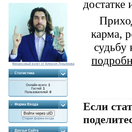
достатке 
Прихо
карма, 
судьбу 
подробн
Финансовый взлет от Алексея Лукьянова
Статистика
Онлайн всего:
1
Гостей:
1
Пользователей:
0
Если стат
Форма Входа
Войти через uID
поделитес
Старая форма входа
Друзья Сайта