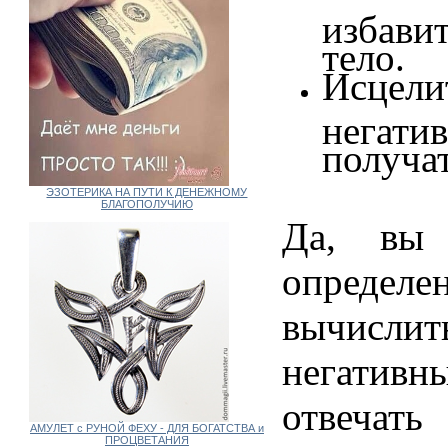
избави
тело.
Исцели
негат
получат
ЭЗОТЕРИКА НА ПУТИ К ДЕНЕЖНОМУ
БЛАГОПОЛУЧИЮ
Да, вы
определ
вычисл
негатив
отвечать
АМУЛЕТ с РУНОЙ ФЕХУ - ДЛЯ БОГАТСТВА и
ПРОЦВЕТАНИЯ