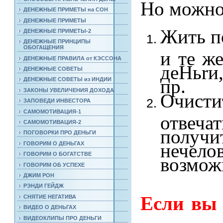
Но можно
ДЕНЕЖНЫЕ ПРИМЕТЫ на СОН
ДЕНЕЖНЫЕ ПРИМЕТЫ
Жить п
ДЕНЕЖНЫЕ ПРИМЕТЫ-2
ДЕНЕЖНЫЕ ПРИНЦИПЫ
ОБОГАЩЕНИЯ
и те же
ДЕНЕЖНЫЕ ПРАВИЛА от КЭССОНА
дeHьrи
ДЕНЕЖНЫЕ СОВЕТЫ
пр.
ДЕНЕЖНЫЕ СОВЕТЫ из ИНДИИ
ЗАКОНЫ УВЕЛИЧЕНИЯ ДОХОДА
Очисти
ЗАПОВЕДИ ИНВЕСТОРА
САМОМОТИВАЦИЯ-1
отвеч
САМОМОТИВАЦИЯ-2
получи
ПОГОВОРКИ ПРО ДЕНЬГИ
нечело
ГОВОРИМ О ДЕНЬГАХ
ГОВОРИМ О БОГАТСТВЕ
возмож
ГОВОРИМ ОБ УСПЕХЕ
ДЖИМ РОН
РЭНДИ ГЕЙДЖ
Если вы 
СНЯТИЕ НЕГАТИВА
ВИДЕО О ДЕНЬГАХ
ВИДЕОКЛИПЫ ПРО ДЕНЬГИ