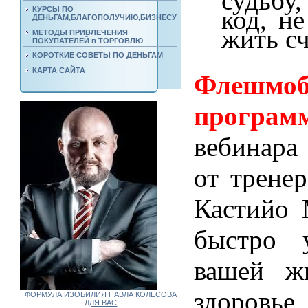
код, не
КУРСЫ ПО
ДЕНЬГАМ,БЛАГОПОЛУЧИЮ,БИЗНЕСУ
жить сч
МЕТОДЫ ПРИВЛЕЧЕНИЯ
ПОКУПАТЕЛЕЙ в ТОРГОВЛЮ
КОРОТКИЕ СОВЕТЫ ПО ДЕНЬГАМ
КАРТА САЙТА
Флешмоб
програм
вебинара
от трене
Кастийо 
быстро 
вашей жи
здоровье,
ФОРМУЛА ИЗОБИЛИЯ ПАВЛА КОЛЕСОВА
ДЛЯ ВАС