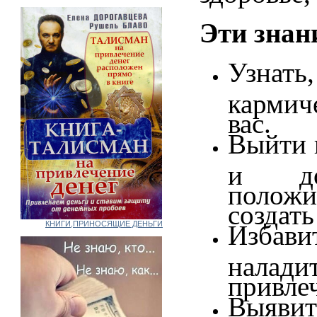
Эти знан
Узна
кармич
вас.
Выйти 
и до
полож
создать
КНИГИ,ПРИНОСЯЩИЕ ДЕНЬГИ
Избави
налади
привле
Выяви