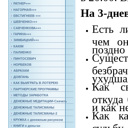
РАТНЕР+++
На 3-дне
НАГОРНАЯ+++
ЕВСТИГНЕЕВ +++
ШЕВЧЕНКО+++
Есть л
САВЧЕНКОВА+++
ГАРИНА+++
чем он
ЗИМБИЦКИЙ+++
поздно 
КАЮМ
ПАЛИЕНКО
Сущест
ПИНТОСЕВИЧ
НОРБЕКОВ
безбра
АБРАХАМ
ухудша
ДОВГАНЬ
Как с
КАК ВЫИГРАТЬ В ЛОТЕРЕЮ
ПАРТНЕРСКИЕ ПРОГРАММЫ
откуда
МЕТОДЫ ЗАРАБОТКА
ДЕНЕЖНЫЕ МЕДИТАЦИИ-Скачать
и как н
ДЕНЕЖНЫЕ ТАЛИСМАНЫ
Как к
ДЕНЕЖНЫЕ ТАЛИСМАНЫ-2
КРУЖКА с денежным рисунком
судьбу
КНИГИ о деньгах