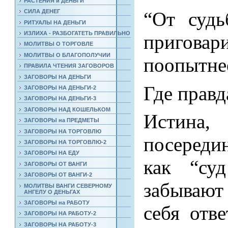
РАСТЕНИЯ и ДЕНЬГИ
“От судь
СИЛА ДЕНЕГ
РИТУАЛЫ НА ДЕНЬГИ
ИЗЛИХА - РАЗБОГАТЕТЬ ПРАВИЛЬНО
пригова
МОЛИТВЫ О ТОРГОВЛЕ
МОЛИТВЫ О БЛАГОПОЛУЧИИ
поопытне
ПРАВИЛА ЧТЕНИЯ ЗАГОВОРОВ
ЗАГОВОРЫ НА ДЕНЬГИ
Где правд
ЗАГОВОРЫ НА ДЕНЬГИ-2
ЗАГОВОРЫ НА ДЕНЬГИ-3
ЗАГОВОРЫ НАД КОШЕЛЬКОМ
Истина
ЗАГОВОРЫ на ПРЕДМЕТЫ
ЗАГОВОРЫ НА ТОРГОВЛЮ
посередин
ЗАГОВОРЫ НА ТОРГОВЛЮ-2
ЗАГОВОРЫ НА ЕДУ
как “су
ЗАГОВОРЫ ОТ ВАНГИ
ЗАГОВОРЫ ОТ ВАНГИ-2
забывают
МОЛИТВЫ ВАНГИ СЕВЕРНОМУ
АНГЕЛУ О ДЕНЬГАХ
ЗАГОВОРЫ на РАБОТУ
себя отве
ЗАГОВОРЫ НА РАБОТУ-2
ЗАГОВОРЫ НА РАБОТУ-3