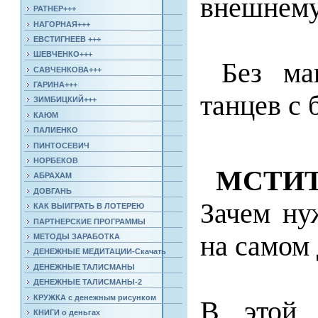
внешнему
РАТНЕР+++
НАГОРНАЯ+++
ЕВСТИГНЕЕВ +++
ШЕВЧЕНКО+++
Без маг
САВЧЕНКОВА+++
ГАРИНА+++
танцев с 
ЗИМБИЦКИЙ+++
КАЮМ
ПАЛИЕНКО
ПИНТОСЕВИЧ
НОРБЕКОВ
МСТИ
АБРАХАМ
ДОВГАНЬ
Зачем ну
КАК ВЫИГРАТЬ В ЛОТЕРЕЮ
ПАРТНЕРСКИЕ ПРОГРАММЫ
на самом 
МЕТОДЫ ЗАРАБОТКА
ДЕНЕЖНЫЕ МЕДИТАЦИИ-Скачать
ДЕНЕЖНЫЕ ТАЛИСМАНЫ
ДЕНЕЖНЫЕ ТАЛИСМАНЫ-2
КРУЖКА с денежным рисунком
В этой 
КНИГИ о деньгах