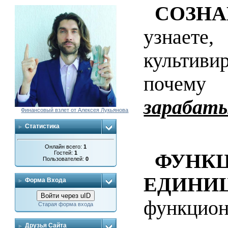
СОЗН
узнаете,
культиви
почем
зарабат
Финансовый взлет от Алексея Лукьянова
Статистика
Онлайн всего:
1
Гостей:
1
ФУНК
Пользователей:
0
ЕДИНИ
Форма Входа
Войти через uID
функцион
Старая форма входа
Друзья Сайта