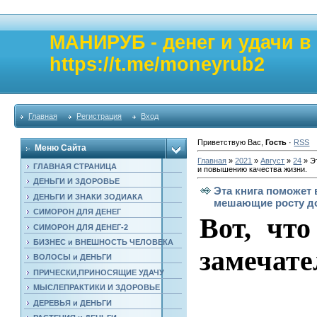
МАНИРУБ - денег и удачи 
https://t.me/moneyrub2
Главная
Регистрация
Вход
Приветствую Вас
,
Гость
·
RSS
Меню Сайта
Главная
»
2021
»
Август
»
24
» Э
ГЛАВНАЯ СТРАНИЦА
и повышению качества жизни.
ДЕНЬГИ И ЗДОРОВЬЕ
Эта книга поможет 
ДЕНЬГИ И ЗНАКИ ЗОДИАКА
мешающие росту до
СИМОРОН ДЛЯ ДЕНЕГ
Вот, что
СИМОРОН ДЛЯ ДЕНЕГ-2
БИЗНЕС и ВНЕШНОСТЬ ЧЕЛОВЕКА
замечате
ВОЛОСЫ и ДЕНЬГИ
ПРИЧЕСКИ,ПРИНОСЯЩИЕ УДАЧУ
МЫСЛЕПРАКТИКИ И ЗДОРОВЬЕ
ДЕРЕВЬЯ и ДЕНЬГИ