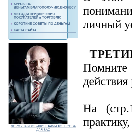
КУРСЫ ПО
понимани
ДЕНЬГАМ,БЛАГОПОЛУЧИЮ,БИЗНЕСУ
МЕТОДЫ ПРИВЛЕЧЕНИЯ
ПОКУПАТЕЛЕЙ в ТОРГОВЛЮ
личный у
КОРОТКИЕ СОВЕТЫ ПО ДЕНЬГАМ
КАРТА САЙТА
ТРЕТ
Помнит
действия 
На (стр
практику
ФОРМУЛА ИЗОБИЛИЯ ПАВЛА КОЛЕСОВА
ДЛЯ ВАС