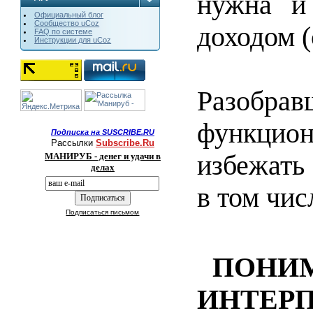
нужна и
Официальный блог
Сообщество uCoz
доходом (
FAQ по системе
Инструкции для uCoz
Разобр
функцион
Подписка на SUSCRIBE.RU
Рассылки
Subscribe.Ru
избежать
МАНИРУБ - денег и удачи в
делах
в том чис
Подписаться письмом
ПО
ИНТЕР