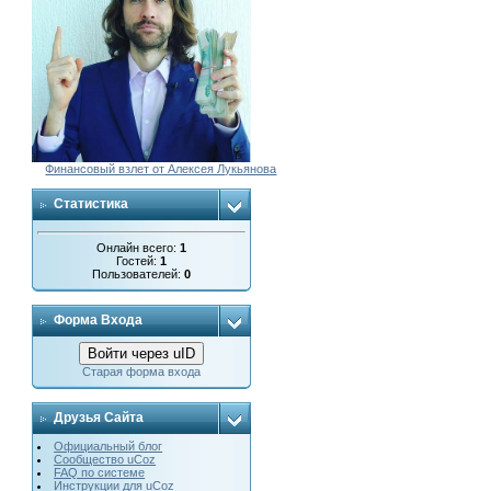
Финансовый взлет от Алексея Лукьянова
Статистика
Онлайн всего:
1
Гостей:
1
Пользователей:
0
Форма Входа
Войти через uID
Старая форма входа
Друзья Сайта
Официальный блог
Сообщество uCoz
FAQ по системе
Инструкции для uCoz