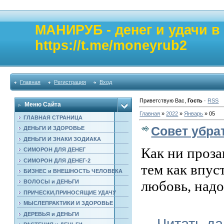
МАНИРУБ - денег и удачи 
https://t.me/moneyrub2
Главная
Регистрация
Вход
Приветствую Вас
,
Гость
·
RSS
Меню Сайта
Главная
»
2022
»
Январь
»
05
ГЛАВНАЯ СТРАНИЦА
Совет убра
ДЕНЬГИ И ЗДОРОВЬЕ
ДЕНЬГИ И ЗНАКИ ЗОДИАКА
Как ни проза
СИМОРОН ДЛЯ ДЕНЕГ
СИМОРОН ДЛЯ ДЕНЕГ-2
тем как впу
БИЗНЕС и ВНЕШНОСТЬ ЧЕЛОВЕКА
любовь, надо
ВОЛОСЫ и ДЕНЬГИ
ПРИЧЕСКИ,ПРИНОСЯЩИЕ УДАЧУ
МЫСЛЕПРАКТИКИ И ЗДОРОВЬЕ
ДЕРЕВЬЯ и ДЕНЬГИ
...
Читать д