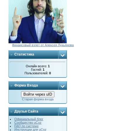
Финансовый взлет от Алексея Лукьянова
Статистика
Онлайн всего:
1
Гостей:
1
Пользователей:
0
Форма Входа
Войти через uID
Старая форма входа
Друзья Сайта
Официальный блог
Сообщество uCoz
FAQ по системе
Инструкции для uCoz