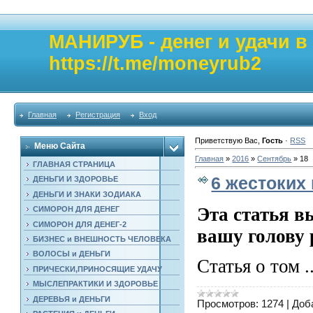
МАНИРУБ - денег и удачи 
https://t.me/moneyrub2
Главная
Регистрация
Вход
Приветствую Вас
,
Гость
·
RSS
Меню Сайта
Главная
»
2016
»
Сентябрь
»
18
ГЛАВНАЯ СТРАНИЦА
6 жестоких
ДЕНЬГИ И ЗДОРОВЬЕ
ДЕНЬГИ И ЗНАКИ ЗОДИАКА
Эта статья вы
СИМОРОН ДЛЯ ДЕНЕГ
СИМОРОН ДЛЯ ДЕНЕГ-2
вашу голову 
БИЗНЕС и ВНЕШНОСТЬ ЧЕЛОВЕКА
ВОЛОСЫ и ДЕНЬГИ
Статья о том
.
ПРИЧЕСКИ,ПРИНОСЯЩИЕ УДАЧУ
МЫСЛЕПРАКТИКИ И ЗДОРОВЬЕ
ДЕРЕВЬЯ и ДЕНЬГИ
Просмотров:
1274
|
Доб